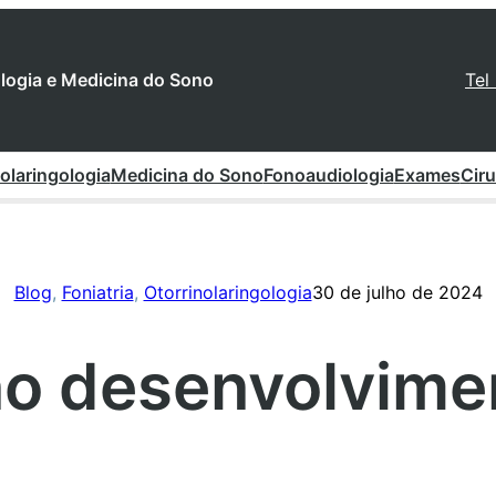
gologia e Medicina do Sono
Tel
olaringologia
Medicina do Sono
Fonoaudiologia
Exames
Ciru
Blog
, 
Foniatria
, 
Otorrinolaringologia
30 de julho de 2024
no desenvolvimen