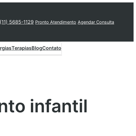
 (11) 5685-1129
Pronto Atendimento
Agendar Consulta
rgias
Terapias
Blog
Contato
to infantil