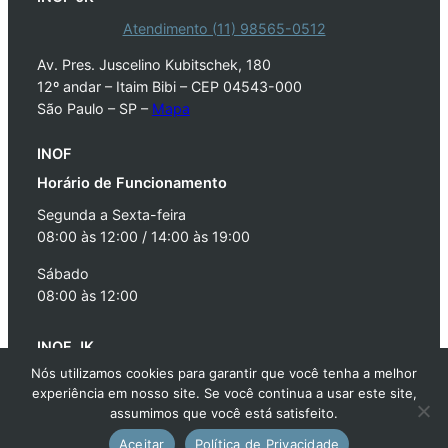
Atendimento (11) 98565-0512
Av. Pres. Juscelino Kubitschek, 180
12º andar – Itaim Bibi – CEP 04543-000
São Paulo – SP –
Mapa
INOF
Horário de Funcionamento
Segunda a Sexta-feira
08:00 às 12:00 / 14:00 às 19:00
Sábado
08:00 às 12:00
INOF JK
Nós utilizamos cookies para garantir que você tenha a melhor
Horário de Funcionamento
experiência em nosso site. Se você continua a usar este site,
Segunda a Sexta-feira
assumimos que você está satisfeito.
08:00 às 22:00
Atendimento
Aceitar
Política de Privacidade