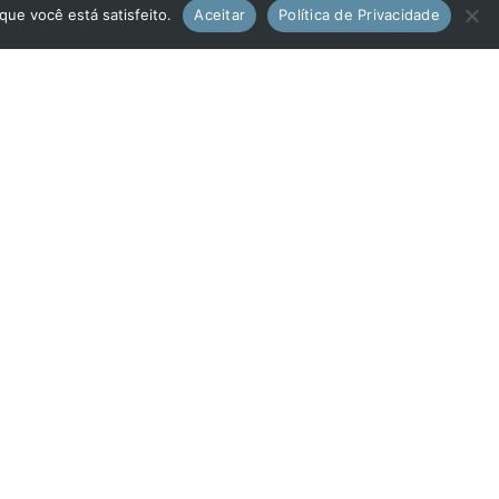
Atendimento
que você está satisfeito.
Aceitar
Política de Privacidade
INOF
Horário de Funcionamento
565-0512
Segunda a Sexta-feira
80
08:00 às 12:00 / 14:00 às 19:00
543-000
Sábado
08:00 às 12:00
INOF JK
Horário de Funcionamento
Segunda a Sexta-feira
08:00 às 22:00