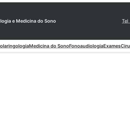
gologia e Medicina do Sono
Tel
olaringologia
Medicina do Sono
Fonoaudiologia
Exames
Ciru