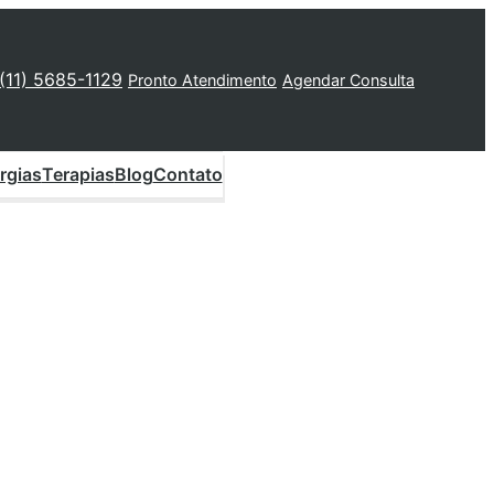
 (11) 5685-1129
Pronto Atendimento
Agendar Consulta
rgias
Terapias
Blog
Contato