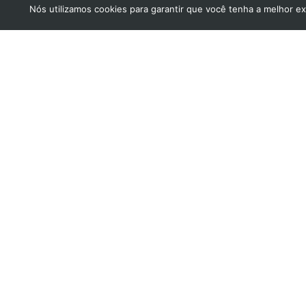
Nós utilizamos cookies para garantir que você tenha a melhor ex
Menu
INOF
Home
Tel (11)
Wha
Quem Somos
Otorrinolaringologia
Rua Sócrates, 746 – Vila 
Medicina do Sono
CEP 04671-072 – São Pau
Fonoaudiologia
Mapa
Exames
Cirurgias
Terapias
Blog
Contato