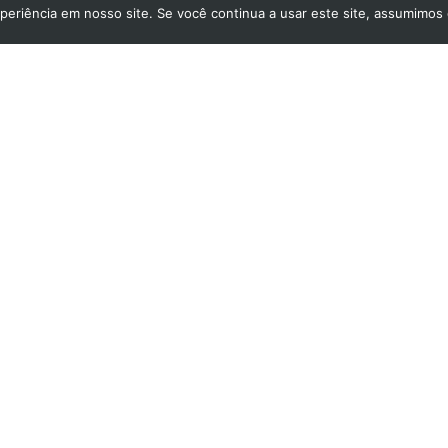
periência em nosso site. Se você continua a usar este site, assumimos 
INOF JK
 5685-1129
Atendimento (11) 98
tsapp
Av. Pres. Juscelino Kubitschek, 1
Sofia
12º andar – Itaim Bibi – CEP 04
lo – SP
São Paulo – SP –
Mapa