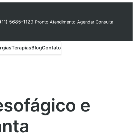
 (11) 5685-1129
Pronto Atendimento
Agendar Consulta
rgias
Terapias
Blog
Contato
esofágico e
anta