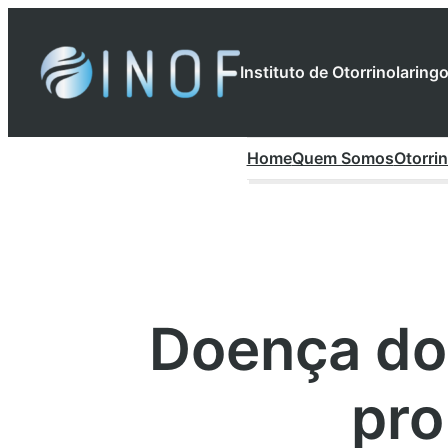
Pular
para
Instituto de Otorrinolarin
o
conteúdo
Home
Quem Somos
Otorrin
Doença do 
pro