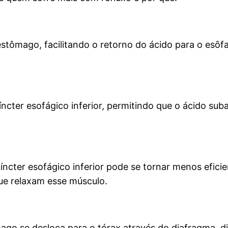
stômago, facilitando o retorno do ácido para o esôf
ncter esofágico inferior, permitindo que o ácido sub
cter esofágico inferior pode se tornar menos efici
ue relaxam esse músculo.
ago se desloca para o tórax através do diafragma, di