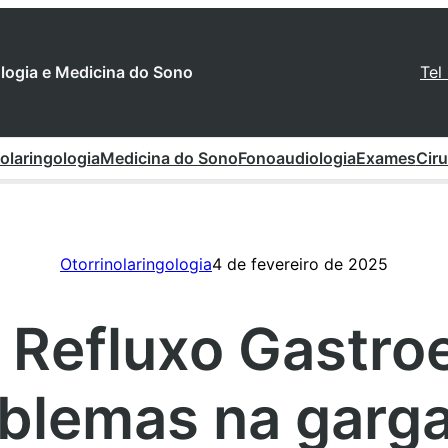
gologia e Medicina do Sono
Tel
olaringologia
Medicina do Sono
Fonoaudiologia
Exames
Ciru
Otorrinolaringologia
4 de fevereiro de 2025
Refluxo Gastro
blemas na garg