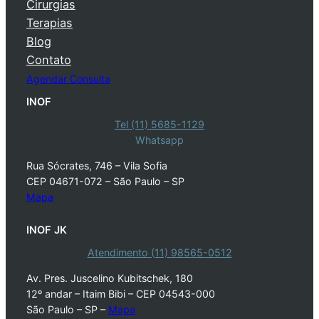
Cirurgias
Terapias
Blog
Contato
Agendar Consulta
INOF
Tel (11) 5685-1129
Whatsapp
Rua Sócrates, 746 – Vila Sofia
CEP 04671-072 – São Paulo – SP
Mapa
INOF JK
Atendimento (11) 98565-0512
Av. Pres. Juscelino Kubitschek, 180
12º andar – Itaim Bibi – CEP 04543-000
São Paulo – SP –
Mapa