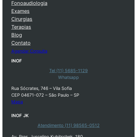
Fonoaudiologia
Exames
Cirurgias
Terapias
Blog
Contato
Agendar Consulta
INOF
Tel (11) 5685-1129
Whatsapp
Rua Sócrates, 746 – Vila Sofia
CEP 04671-072 – São Paulo – SP
Mapa
INOF JK
Atendimento (11) 98565-0512
Av. Pres. Juscelino Kubitschek, 180