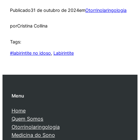
Publicado
31 de outubro de 2024
em
Otorrinolaringologia
por
Cristina Collina
Tags:
#labirintite no idoso
, 
Labirintite
Menu
Home
Quem Somos
Otorrinolaringologia
Medicina do Sono