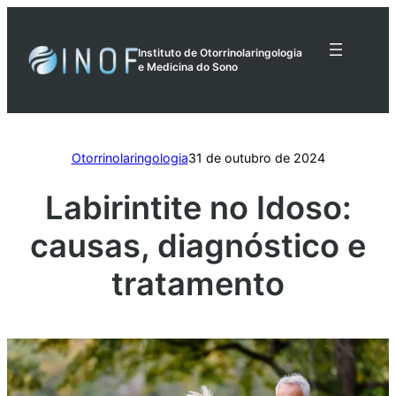
Pular
para
Instituto de Otorrinolaringologia
o
e Medicina do Sono
conteúdo
Otorrinolaringologia
31 de outubro de 2024
Labirintite no Idoso:
causas, diagnóstico e
tratamento