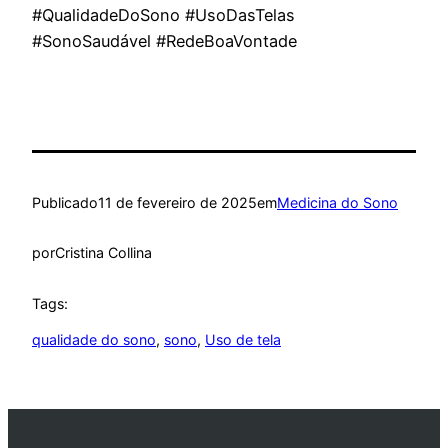
#QualidadeDoSono #UsoDasTelas
#SonoSaudável #RedeBoaVontade
Publicado
11 de fevereiro de 2025
em
Medicina do Sono
por
Cristina Collina
Tags:
qualidade do sono
, 
sono
, 
Uso de tela