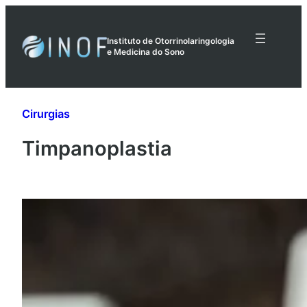
Pular
para
Instituto de Otorrinolaringologia
o
e Medicina do Sono
conteúdo
Cirurgias
Timpanoplastia