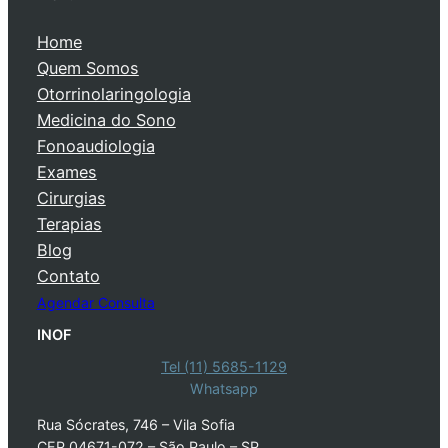
Home
Quem Somos
Otorrinolaringologia
Medicina do Sono
Fonoaudiologia
Exames
Cirurgias
Terapias
Blog
Contato
Agendar Consulta
INOF
Tel (11) 5685-1129
Whatsapp
Rua Sócrates, 746 – Vila Sofia
CEP 04671-072 – São Paulo – SP